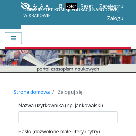
A-
A
A+
B
Reset
Zarejestruj
UNIWERSYTET KOMISJI EDUKACJI NARODOWEJ
W KRAKOWIE
Zaloguj
Strona domowa
Zaloguj się
Nazwa użytkownika (np. jankowalski)
Hasło (dozwolone małe litery i cyfry)