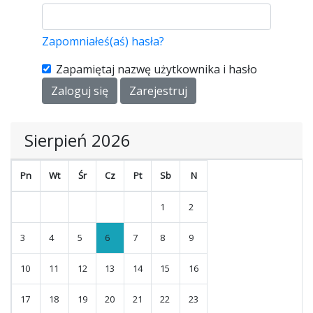
Zapomniałeś(aś) hasła?
Zapamiętaj nazwę użytkownika i hasło
Zaloguj się
Zarejestruj
Sierpień 2026
Pn
Wt
Śr
Cz
Pt
Sb
N
1
2
3
4
5
6
7
8
9
10
11
12
13
14
15
16
17
18
19
20
21
22
23